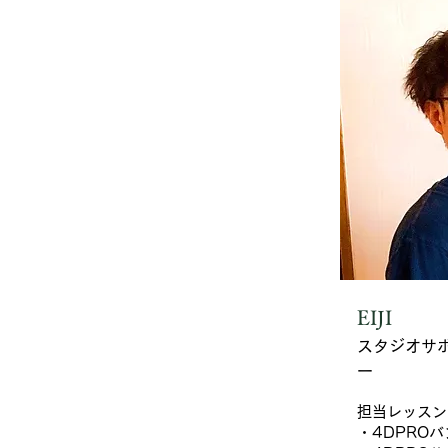
EIJI
スタジオサ
ー
担当レッスン
・4DPRO