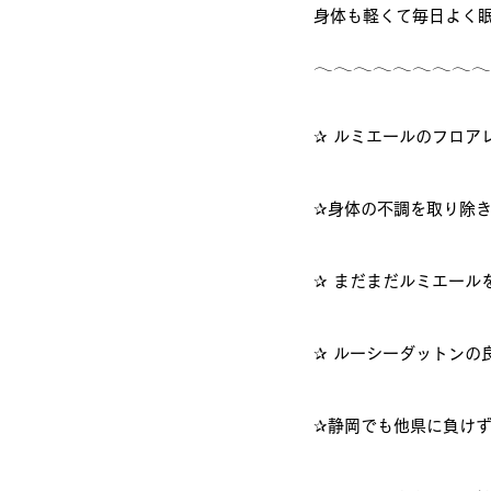
身体も軽くて毎日よく
𓂃𓂃𓂃𓂃𓂃𓂃𓂃𓂃𓂃
✰ ルミエールのフロア
✰身体の不調を取り除
✰ まだまだルミエール
✰ ルーシーダットンの
✰静岡でも他県に負け